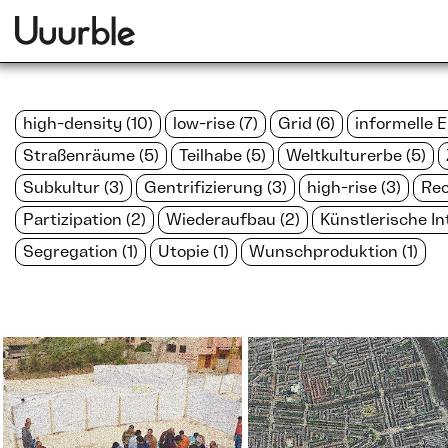
high-density (10)
low-rise (7)
Grid (6)
informelle E
Straßenräume (5)
Teilhabe (5)
Weltkulturerbe (5)
Subkultur (3)
Gentrifizierung (3)
high-rise (3)
Rec
Partizipation (2)
Wiederaufbau (2)
Künstlerische Int
Segregation (1)
Utopie (1)
Wunschproduktion (1)