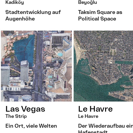
Kadiköy
Beyoğlu
Stadtentwicklung auf
Taksim Square as
Augenhöhe
Political Space
Las Vegas
Le Havre
The Strip
Le Havre
Ein Ort, viele Welten
Der Wiederaufbau ei
Hafenstadt